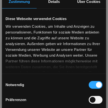
Zustimmung
Details
Über Cookies
Little Bird True
Rebel True Wireless
Wireless Kopfhörer
Kopfhörer
Diese Webseite verwendet Cookies
Wir verwenden Cookies, um Inhalte und Anzeigen zu
personalisieren, Funktionen für soziale Medien anbieten
zu können und die Zugriffe auf unsere Website zu
analysieren. Außerdem geben wir Informationen zu Ihrer
Verwendung unserer Website an unsere Partner für
49,99€
129,99€
soziale Medien, Werbung und Analysen weiter. Unsere
Partner führen diese Informationen möglicherweise mit
4.5
(39)
3.6
(68)
weiteren Daten zusammen, die Sie ihnen bereitgestellt
haben oder die sie im Rahmen Ihrer Nutzung der Dienste
CHOOSE
OUT OF
Visiting from United States? Shop our US store
gesammelt haben.
Einwilligungsauswahl
OPTION
STOCK
for a better shopping experience & shipping
Notwendig
options
Präferenzen
Visit US Store
No thanks