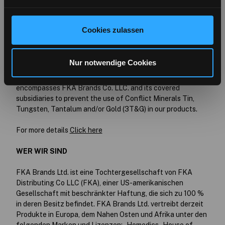
bitte hier klicken
Für weitere Details zu deiner COVID-
Sicherheit Risikobeurteilung bitte hier klicken
Cookies zulassen
FKA CONFLICT MINERAL POLICY
SCOPE: Our structure, business and supply chains
Nur notwendige Cookies
Made on behalf of FKA Brands, this Conflict Mineral Policy
encompasses FKA Brands Co. LLC. and its covered
subsidiaries to prevent the use of Conflict Minerals Tin,
Tungsten, Tantalum and/or Gold (3T&G) in our products.
For more details
Click here
WER WIR SIND
FKA Brands Ltd. ist eine Tochtergesellschaft von FKA
Distributing Co LLC (FKA), einer US-amerikanischen
Gesellschaft mit beschränkter Haftung, die sich zu 100 %
in deren Besitz befindet. FKA Brands Ltd. vertreibt derzeit
Produkte in Europa, dem Nahen Osten und Afrika unter den