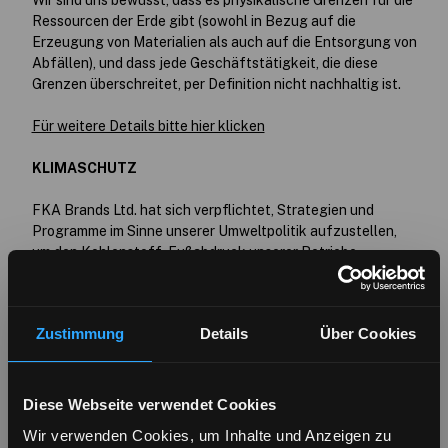
Wir sind uns bewusst, dass es physikalische Grenzen für die
Ressourcen der Erde gibt (sowohl in Bezug auf die
Erzeugung von Materialien als auch auf die Entsorgung von
Abfällen), und dass jede Geschäftstätigkeit, die diese
Grenzen überschreitet, per Definition nicht nachhaltig ist.
Für weitere Details bitte hier klicken
KLIMASCHUTZ
FKA Brands Ltd. hat sich verpflichtet, Strategien und
Programme im Sinne unserer Umweltpolitik aufzustellen,
um den Kohlenstoff-Fußabdruck unserer Betriebe,
Lieferkette und Produkte zu verringern, indem wir die
Energie- und Wassereffizienz verbessern, nicht benötigte
Kunststoffverpackungen von Produkten entfernen und
Zustimmung
Details
Über Cookies
verstärkt recycelte Materialien, wiederverwertbare
Materialien und erneuerbare Energien einsetzen.
Für weitere Details bitte hier klicken
Diese Webseite verwendet Cookies
Wir verwenden Cookies, um Inhalte und Anzeigen zu
MENSCHENRECHTE