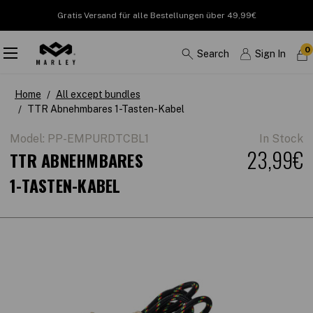
Gratis Versand für alle Bestellungen über 49,99€
0
Search
Sign In
Home
All except bundles
TTR Abnehmbares 1-Tasten-Kabel
Model:
PP-EMPURDTCBL1
In Stock
23,99€
TTR ABNEHMBARES
1-TASTEN-KABEL