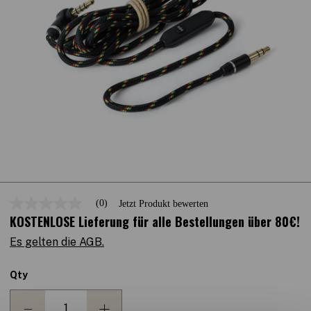
(0)
Jetzt Produkt bewerten
Kein
KOSTENLOSE Lieferung für alle Bestellungen über 80€!
Beurteilungswert
Link
auf
Es gelten die AGB.
derselben
Seite.
Qty
DECREASE
INCREASE