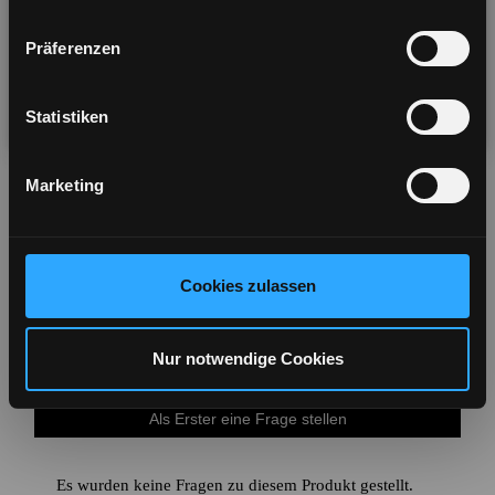
options
TTR Detachable 1 Button Cable
Präferenzen
Visit US Store
No thanks
Statistiken
You will be redirected in
5
seconds
Marketing
Cookies zulassen
Nur notwendige Cookies