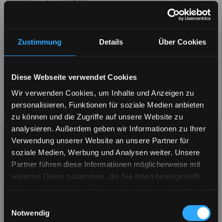
QUANTITY:
QUANTITY:
Zustimmung
Details
Über Cookies
Add to Wish List
Diese Webseite verwendet Cookies
TTR Abnehmbares 1-Tasten-Kabel
Wir verwenden Cookies, um Inhalte und Anzeigen zu
personalisieren, Funktionen für soziale Medien anbieten
Free returns 30-day money-back guarantee
zu können und die Zugriffe auf unsere Website zu
analysieren. Außerdem geben wir Informationen zu Ihrer
Secure checkout, purchase with confidence
Verwendung unserer Website an unsere Partner für
soziale Medien, Werbung und Analysen weiter. Unsere
Every purchase helps plant trees across the
Partner führen diese Informationen möglicherweise mit
globe
weiteren Daten zusammen, die Sie ihnen bereitgestellt
haben oder die sie im Rahmen Ihrer Nutzung der Dienste
Visiting from United States? Shop our US store
gesammelt haben.
Einwilligungsauswahl
for a better shopping experience & shipping
Notwendig