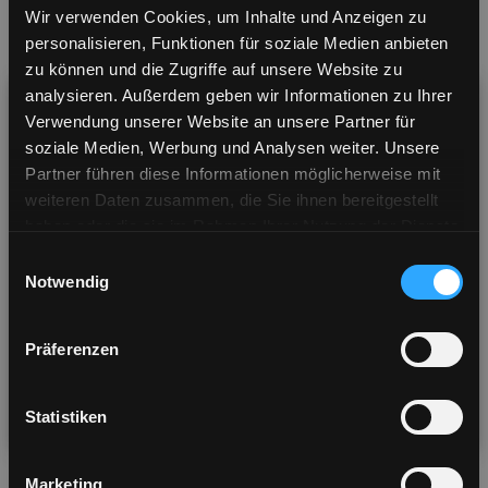
Wir verwenden Cookies, um Inhalte und Anzeigen zu
Wer wir sind
personalisieren, Funktionen für soziale Medien anbieten
FKA Brands Ltd. ist eine Tochtergesellschaft von FKA
zu können und die Zugriffe auf unsere Website zu
Distributing Co LLC (FKA), einer US-amerikanischen
analysieren. Außerdem geben wir Informationen zu Ihrer
Gesellschaft mit beschränkter Haftung (limited liability), die
Verwendung unserer Website an unsere Partner für
sich zu 100% in deren Besitz befindet. FKA Brands Ltd.
soziale Medien, Werbung und Analysen weiter. Unsere
vertreibt derzeit Produkte in Europa, dem Nahen Osten und
Partner führen diese Informationen möglicherweise mit
Afrika unter den folgenden Marken und Lizenzen:
weiteren Daten zusammen, die Sie ihnen bereitgestellt
haben oder die sie im Rahmen Ihrer Nutzung der Dienste
- Homedics
Visiting from United States? Shop our US store
gesammelt haben.
Einwilligungsauswahl
for a better shopping experience & shipping
- House of Marley
Notwendig
options
- Revamp Professional
Präferenzen
- Ellia
Visit US Store
No thanks
- Sol Republic
Statistiken
You will be redirected in
6
seconds
- HMDX
Marketing