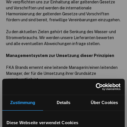
Wir verpflichten uns zur Einhaltung aller geltenden Gesetze
und Vorschriften und werden die internationale
Harmonisierung der geltenden Gesetze und Vorschriften
fördern und sind bereit, freiwillige Vereinbarungen einzugehen.
Zu den aktuellen Zielen gehört die Senkung des Wasser- und
Stromverbrauchs. Wir werden unsere Lieferanten bewerten
und alle eventuellen Abweichungen infrage stellen.
Managementsystem zur Umsetzung dieser Prinzipien
FKA Brands ernennt eine leitende Managerin/einen leitenden
Manager, der für die Umsetzung ihrer Grundsätze
verantwortlich ist
Die FKA Brands wird die betreffenden
Mitarbeiter/Mitarbeiterinnen in Bezug auf die Einhaltung ihrer
Zustimmung
Details
Über Cookies
Grundsätze schulen
FKA Brands muss Mängel, die durch regelmäßige Audits oder
andere Mittel festgestellt werden, rechtzeitig beheben.
Diese Webseite verwendet Cookies