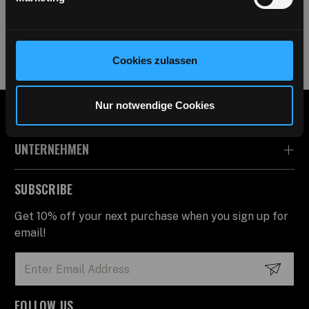
Swarup Banerjee
Cookies zulassen
C.E.O und Vizepräsident Europa
Nur notwendige Cookies
KUNDENDIENST
UNTERNEHMEN
SUBSCRIBE
Get 10% off your next purchase when you sign up for
email!
Email
Address
FOLLOW US