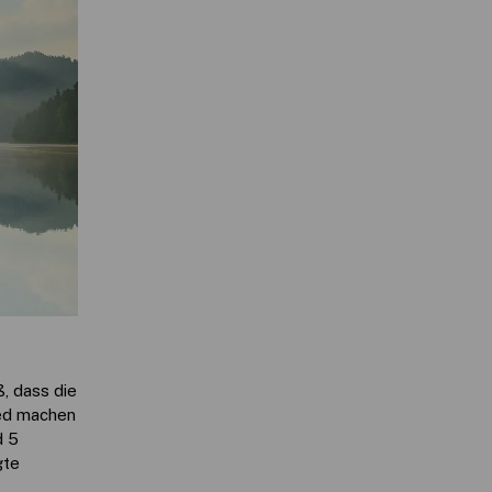
, dass die
ied machen
d 5
gte