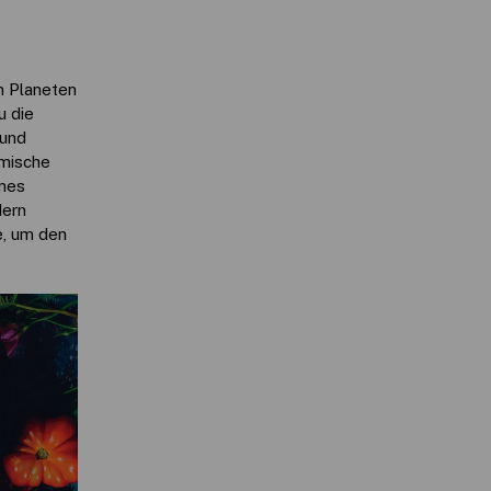
n Planeten
u die
 und
imische
enes
dern
e, um den