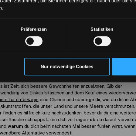
 Daten zusammen, die Sie ihnen bereitgestellt haben oder die s
Visiting from United States? Shop our US store for
n.
a better shopping experience & shipping options
Visit US Store
No thanks
Präferenzen
Statistiken
You will be redirected in
4
seconds
en und Wiederverwenden
Nur notwendige Cookies
s bekannt, sind es die kleinen Änderungen, die einen großen Unt
s ist Zeit, sich bessere Gewohnheiten anzueignen. Gib der
rwendung von Einkaufstaschen und dem
Kauf eines wiederverw
ers für unterwegs
eine Chance und überlege dir, wie du deine Ab
gkunststoffen, die unser Land und unsere Meere verschmutzen, 
r finden es hilfreich kurz nachzudenken, bevor du dir eine weitere
sserflasche schnappst...um dich zu fragen,
ob
du darauf verzicht
 und
warum
du dich beim nächsten Mal besser fühlen wirst, wenn
wendbare Alternative verwendest.