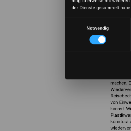
möglicherweise mit weiteren
der Dienste gesammelt habe
Einwilligungsauswahl
Notwendig
Reduzier
Wie bereit
machen. E
Wiederve
Reisebech
von Einwe
kannst. Wi
Plastikwa
könntest
wiederver