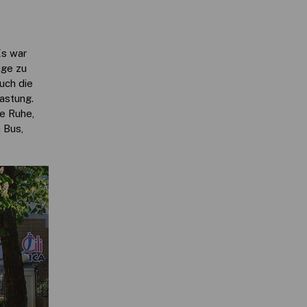
Es war
nge zu
uch die
astung.
e Ruhe,
 Bus,