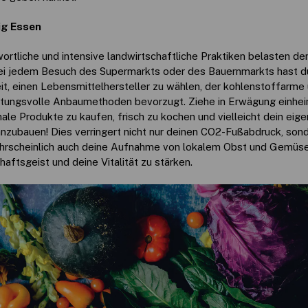
ig Essen
ortliche und intensive landwirtschaftliche Praktiken belasten de
ei jedem Besuch des Supermarkts oder des Bauernmarkts hast d
it, einen Lebensmittelhersteller zu wählen, der kohlenstoffarme
tungsvolle Anbaumethoden bevorzugt. Ziehe in Erwägung einhe
ale Produkte zu kaufen, frisch zu kochen und vielleicht dein eig
zubauen! Dies verringert nicht nur deinen CO2-Fußabdruck, son
hrscheinlich auch deine Aufnahme von lokalem Obst und Gemüs
ftsgeist und deine Vitalität zu stärken.