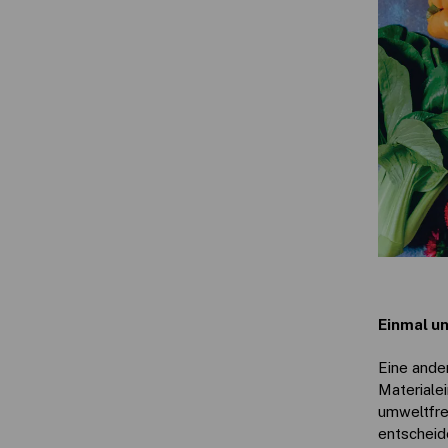
Einmal u
Eine ander
Materiale
umweltfreu
entscheid