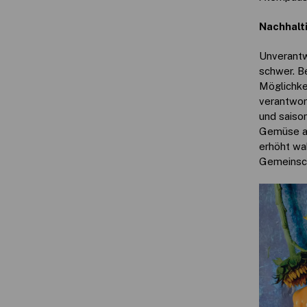
Nachhalt
Unverantw
schwer. B
Möglichke
verantwor
und saison
Gemüse an
erhöht wa
Gemeinscha