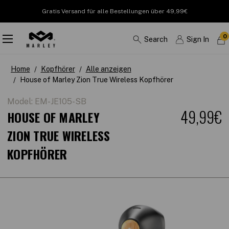
Gratis Versand für alle Bestellungen über 49,99€
0
Search
Sign In
Home
Kopfhörer
Alle anzeigen
House of Marley Zion True Wireless Kopfhörer
Model:
EM-JE105-SB
49,99€
HOUSE OF MARLEY
ZION TRUE WIRELESS
KOPFHÖRER