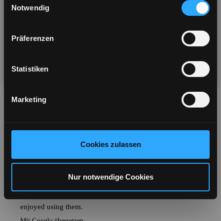
for a better shopping experience & shipping
Notwendig
options
Präferenzen
Visit US Store
No thanks
Statistiken
You will be redirected in
3
seconds
Marketing
Cookies zulassen
Nur notwendige Cookies