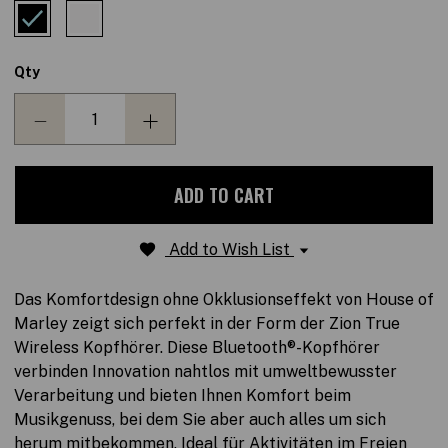
value.
Read
30
Reviews.
Link
Qty
auf
derselben
Seite.
DECREASE
INCREASE
QUANTITY:
QUANTITY:
Add to Wish List
Das Komfortdesign ohne Okklusionseffekt von House of
Marley zeigt sich perfekt in der Form der Zion True
Wireless Kopfhörer. Diese Bluetooth®-Kopfhörer
verbinden Innovation nahtlos mit umweltbewusster
Verarbeitung und bieten Ihnen Komfort beim
Musikgenuss, bei dem Sie aber auch alles um sich
herum mitbekommen. Ideal für Aktivitäten im Freien