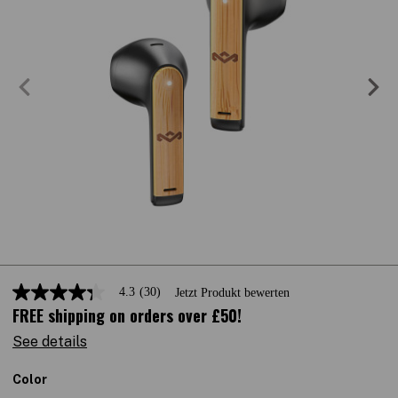
4.3
(30)
Jetzt Produkt bewerten
4.3
FREE shipping on orders over £50!
out
of
5
See details
stars,
average
Color
rating