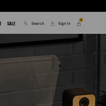
0
T
SALE
Search
Sign In