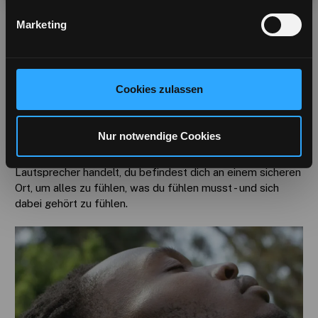
Lebens zusammen und binden das Physische dauerhaft an
die emotionale Erfahrung dieses Songs - für immer. Das
Marketing
bedeutet, dass jedes Mal, wenn du diesen einen Song
spielst, wirst du sofort in den Moment zurückversetzt.
Musik erweckt Emotionen in dir
Cookies zulassen
Die richtige Musik zur richtigen Zeit kann eine
wirkungsvolle Möglichkeit sein, deine Gefühle zu erkennen
Nur notwendige Cookies
und sich wieder mit ihnen zu verbinden. Egal, ob es sich um
umweltfreundliche Kopfhörer oder Bluetooth-
Lautsprecher handelt, du befindest dich an einem sicheren
Ort, um alles zu fühlen, was du fühlen musst - und sich
dabei gehört zu fühlen.