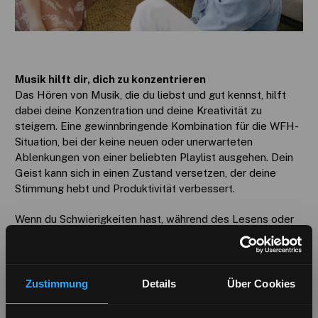
Musik hilft dir, dich zu konzentrieren
Das Hören von Musik, die du liebst und gut kennst, hilft
dabei deine Konzentration und deine Kreativität zu
steigern. Eine gewinnbringende Kombination für die WFH-
Situation, bei der keine neuen oder unerwarteten
Ablenkungen von einer beliebten Playlist ausgehen. Dein
Geist kann sich in einen Zustand versetzen, der deine
Stimmung hebt und Produktivität verbessert.
Wenn du Schwierigkeiten hast, während des Lesens oder
Arbeitens Musik zu hören, wechsele zu Musik ohne Text,
um deinen überaktiven Geist zu beruhigen. Finde etwas
mit einem konsistenten und beruhigenden Rhythmus, das
dich nicht so leicht aus dem Fokus bringt.
Zustimmung
Details
Über Cookies