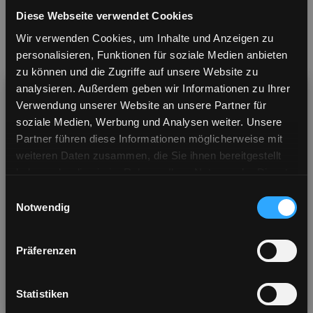
Diese Webseite verwendet Cookies
Wir verwenden Cookies, um Inhalte und Anzeigen zu
personalisieren, Funktionen für soziale Medien anbieten
zu können und die Zugriffe auf unsere Website zu
analysieren. Außerdem geben wir Informationen zu Ihrer
Verwendung unserer Website an unsere Partner für
soziale Medien, Werbung und Analysen weiter. Unsere
Partner führen diese Informationen möglicherweise mit
weiteren Daten zusammen, die Sie ihnen bereitgestellt
haben oder die sie im Rahmen Ihrer Nutzung der Dienste
Visiting from United States? Shop our US store
gesammelt haben.
Einwilligungsauswahl
for a better shopping experience & shipping
Notwendig
options
Musik speichert unvergessliche Momente
Die warmen Wellen oder der plötzliche Ruck der
Präferenzen
Nostalgie, wenn du dieses eine Lied hörst (danke Spotify
Visit US Store
No thanks
Wrapped). Musik ruft Emotionen hervor, Emotionen
reagieren auf Musik - sie sind tief miteinander verbunden.
Statistiken
Sie spielen oft in einigen der wichtigsten Momente des
You will be redirected in
4
seconds